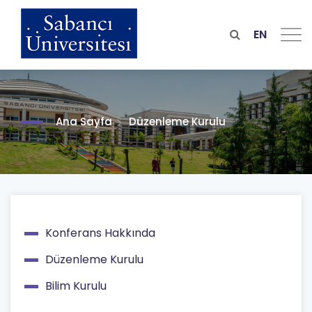
Skip
to
main
EN
content
Ana Sayfa
Düzenleme Kurulu
Konferans Hakkında
Main
Düzenleme Kurulu
navigation
Bilim Kurulu