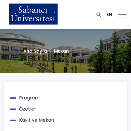
Skip
to
main
EN
content
Ana Sayfa
Mekan
Program
Main
Özetler
navigation
Kayıt ve Mekan