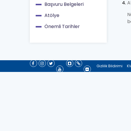
Main
A
Başvuru Belgeleri
navigation
N
Atölye
b
Önemli Tarihler
Gizlilik Bildirimi
KV