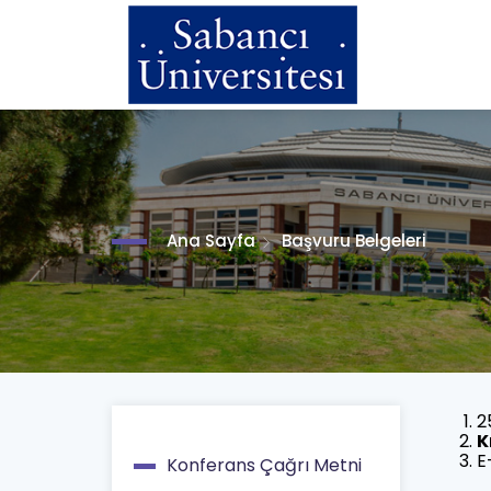
Skip
to
main
content
Ana Sayfa
Başvuru Belgeleri
2
K
E
Konferans Çağrı Metni