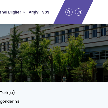
nel Bilgiler
Arşiv
SSS
EN
 Türkçe)
gönderiniz.