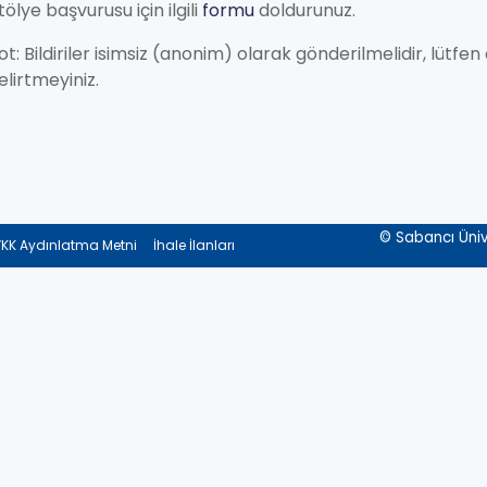
tölye başvurusu için ilgili
formu
doldurunuz.
ot: Bildiriler isimsiz (anonim) olarak gönderilmelidir, lütfe
elirtmeyiniz.
© Sabancı Ünive
KK Aydınlatma Metni
İhale İlanları