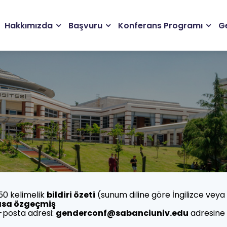
Main
Hakkımızda
Başvuru
Konferans Programı
Ge
navigation
50 kelimelik
bildiri özeti
(sunum diline göre İngilizce veya
ısa özgeçmiş
-posta adresi:
genderconf@sabanciuniv.edu
adresine 