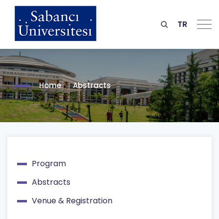
Skip
to
main
TR
content
Home
Abstracts
Program
Main
Abstracts
navigation
Venue & Registration